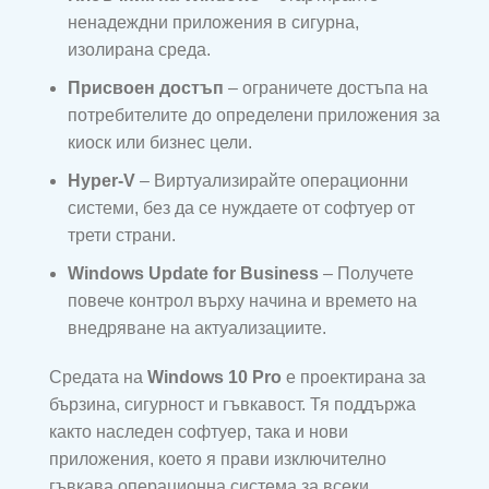
ненадеждни приложения в сигурна,
изолирана среда.
Присвоен достъп
– ограничете достъпа на
потребителите до определени приложения за
киоск или бизнес цели.
Hyper-V
– Виртуализирайте операционни
системи, без да се нуждаете от софтуер от
трети страни.
Windows Update for Business
– Получете
повече контрол върху начина и времето на
внедряване на актуализациите.
Средата на
Windows 10 Pro
е проектирана за
бързина, сигурност и гъвкавост. Тя поддържа
както наследен софтуер, така и нови
приложения, което я прави изключително
гъвкава операционна система за всеки