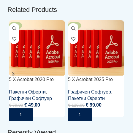
Related Products
-38%
-23%
-
5 X Acrobat 2020 Pro
5 X Acrobat 2025 Pro
5 
Пакетни Оферти
,
Графичен Софтуер
,
Of
Графичен Софтуер
Пакетни Оферти
€
7
€
49.00
€
99.00
€
79.00
€
129.00
Recently Viewed