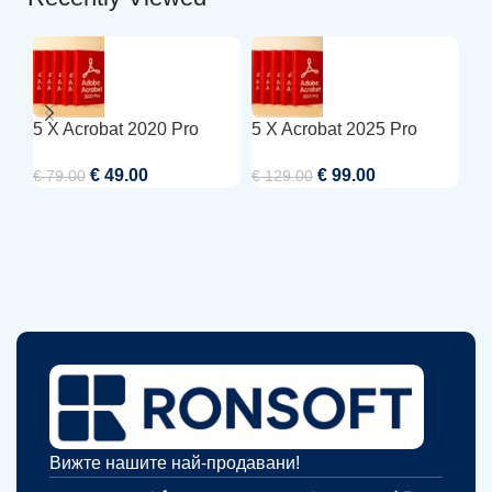
5 X Acrobat 2020 Pro
5 X Acrobat 2025 Pro
5 
€
49.00
€
99.00
€
79.00
€
129.00
€
7
Вижте нашите най-продавани!​