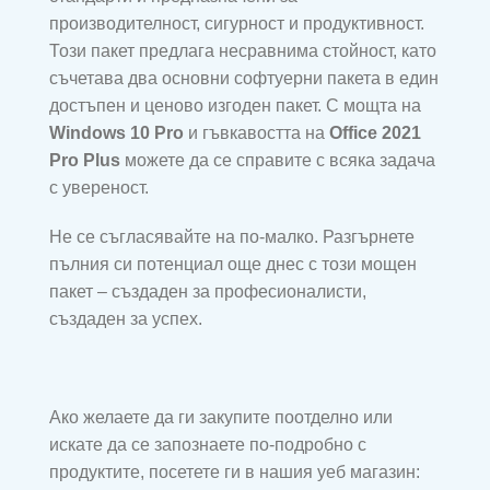
производителност, сигурност и продуктивност.
Този пакет предлага несравнима стойност, като
съчетава два основни софтуерни пакета в един
достъпен и ценово изгоден пакет. С мощта на
Windows 10 Pro
и гъвкавостта на
Office 2021
Pro Plus
можете да се справите с всяка задача
с увереност.
Не се съгласявайте на по-малко. Разгърнете
пълния си потенциал още днес с този мощен
пакет – създаден за професионалисти,
създаден за успех.
Ако желаете да ги закупите поотделно или
искате да се запознаете по-подробно с
продуктите, посетете ги в нашия уеб магазин: