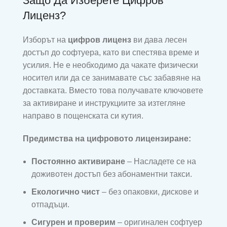
Защо Да Изберете Цифров
Лиценз?
Изборът на
цифров лиценз
ви дава лесен
достъп до софтуера, като ви спестява време и
усилия. Не е необходимо да чакате физически
носител или да се занимавате със забавяне на
доставката. Вместо това получавате ключовете
за активиране и инструкциите за изтегляне
направо в пощенската си кутия.
Предимства на цифровото лицензиране:
Постоянно активиране
– Насладете се на
доживотен достъп без абонаментни такси.
Екологично чист
– без опаковки, дискове и
отпадъци.
Сигурен и проверим
– оригинален софтуер