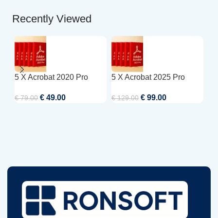
Recently Viewed
5 X Acrobat 2020 Pro
5 X Acrobat 2025 Pro
5 
€
49.00
€
99.00
€
79.00
€
129.00
€
7