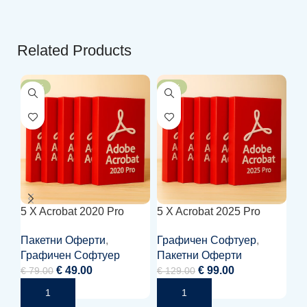
Related Products
-38%
-23%
-
5 X Acrobat 2020 Pro
5 X Acrobat 2025 Pro
5 
Пакетни Оферти
,
Графичен Софтуер
,
Of
Графичен Софтуер
Пакетни Оферти
€
7
€
49.00
€
99.00
€
79.00
€
129.00