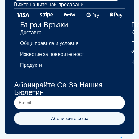
Вижте нашите най-продавани!​
Бързи Връзки
П
Доставка
Кон
Общи правила и условия
Пр
ос
Известие за поверителност
ЧЗ
Продукти
Абонирайте Се За Нашия
Бюлетин
Абонирайте се за