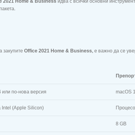
ce 2021 Home & Business
идва с всички основни инструменти
пакета.
а закупите
Office 2021 Home & Business,
е важно да се уве
Препор
 или по-нова версия
macOS 1
Intel (Apple Silicon)
Процесор
8 GB