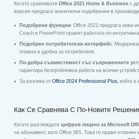
Когато сравнявате
Office 2021 Home & Business
с д
версия предлага значителни подобрения в производит
Подобрени функции
: Office 2021 предлага нови 
Coach в PowerPoint правят работата по-интуитивна
Подобрен потребителски интерфейс
: Модерниз
плавна и удобна за потребителя.
По-добра съвместимост със съвременните уст
гарантира безпроблемна работа на всички устройст
За разлика от
Office 2024 Professional Plus,
който е
Как Се Сравнява С По-Новите Решени
Когато разглеждате
цифров лиценз за Microsoft Off
на абонамент, като Office 365. Това го прави отличе