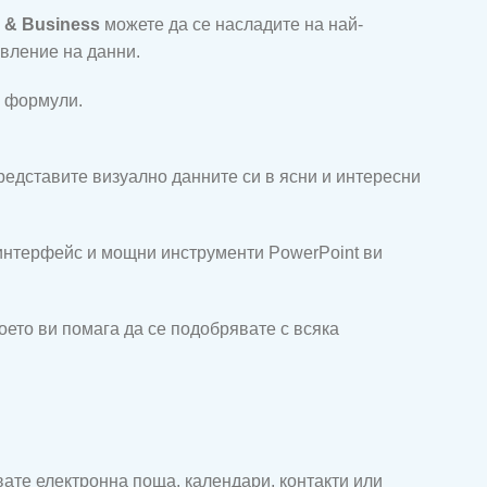
e & Business
можете да се насладите на най-
авление на данни.
е формули.
редставите визуално данните си в ясни и интересни
 интерфейс и мощни инструменти PowerPoint ви
оето ви помага да се подобрявате с всяка
ате електронна поща, календари, контакти или