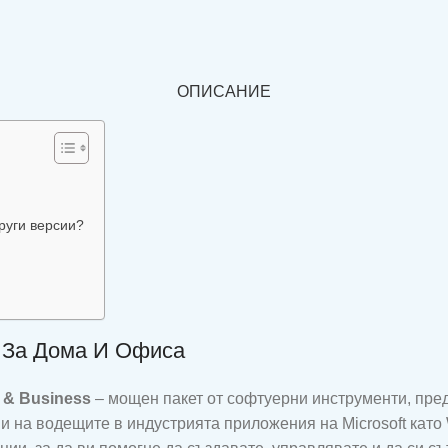
ОПИСАНИЕ
руги версии?
т За Дома И Офиса
e & Business
– мощен пакет от софтуерни инструменти, пред
 на водещите в индустрията приложения на Microsoft като W