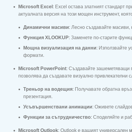
Microsoft Excel
: Excel остава златният стандарт п
актуалната версия на този мощен инструмент, коят
Динамични масиви
: Лесно създавайте масиви,
Функция XLOOKUP
: Заменете по-старите функц
Мощна визуализация на данни
: Използвайте у
формати.
Microsoft PowerPoint
: Създавайте зашеметяващи 
позволява да създавате визуално привлекателни с
Треньор на водещия
: Получавате обратна връз
презентация.
Усъвършенствани анимации
: Оживете слайдо
Функции за сътрудничество
: Споделяйте и ра
Microsoft Outlook
: Outlook е вашият универсален