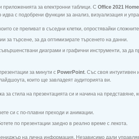
ри приложенията за електронни таблици. С
Office 2021 Hom
о идва с подобрени функции за анализ, визуализация и упр
 които се преливат в съседни клетки, опростявайки сложнит
ии за търсене, за да оптимизирате търсенето на данни.
съвършенствани диаграми и графични инструменти, за да п
презентации за минути с
PowerPoint
. Със своя интуитивен
лайдшоута, които ще завладеят аудиторията ви.
ка за стила на презентацията си и начина на представяне, к
вете си с по-плавни преходи и анимации.
ботете по презентации заедно в реално време с лекота.
 мениджър на лична информация. Независимо дали управляв