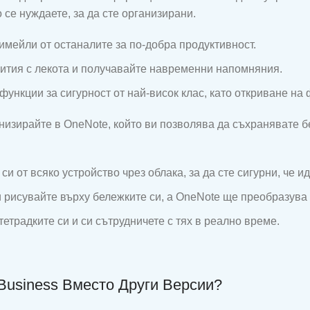
 се нуждаете, за да сте организирани.
 имейли от останалите за по-добра продуктивност.
бития с лекота и получавайте навременни напомняния.
 функции за сигурност от най-висок клас, като откриване н
ганизирайте в OneNote, който ви позволява да съхранявате 
си от всяко устройство чрез облака, за да сте сигурни, че ид
 рисувайте върху бележките си, а OneNote ще преобразува п
тетрадките си и си сътрудничете с тях в реално време.
Business Вместо Други Версии?