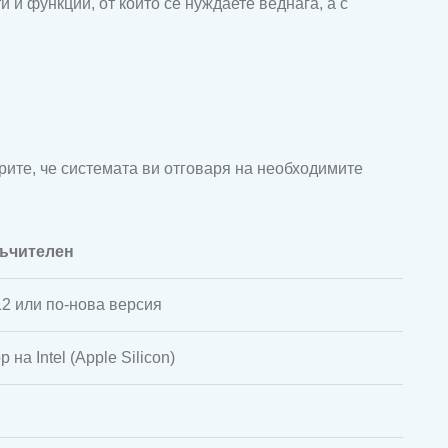
 и функции, от които се нуждаете веднага, а с
рите, че системата ви отговаря на необходимите
ъчителен
2 или по-нова версия
 на Intel (Apple Silicon)