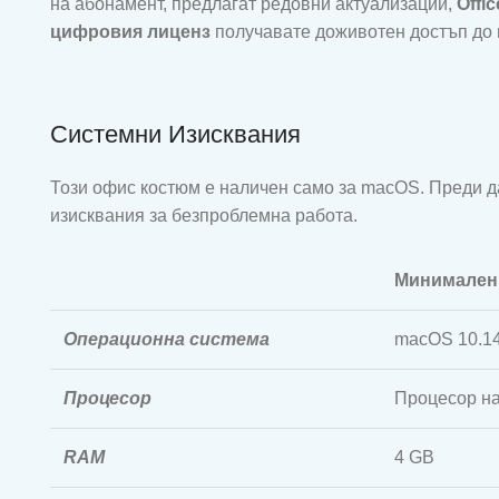
на абонамент, предлагат редовни актуализации,
Offi
цифровия лиценз
получавате доживотен достъп до 
Системни Изисквания
Този офис костюм е наличен само за macOS. Преди д
изисквания за безпроблемна работа.
Минимален
Операционна система
macOS 10.14
Процесор
Процесор на 
RAM
4 GB