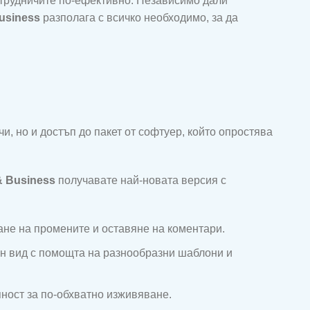
ътрудничите по-ефективно. Независимо дали
Business
разполага с всичко необходимо, за да
и, но и достъп до пакет от софтуер, който опростява
& Business
получавате най-новата версия с
ане на промените и оставяне на коментари.
н вид с помощта на разнообразни шаблони и
пност за по-обхватно изживяване.