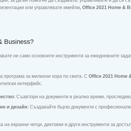
ии, за да ви помогне да създавате, управлявате и да си с
презентации или управлявате имейли
, Office 2021 Home & 
& Business?
чавате не само основните инструменти за ежедневните задач
ща програма за милиони хора по света. С
Office 2021 Home 
ителски интерфейс.
чество
: Съавтори на документи в реално време, проследяв
ие и дизайн
: Създавайте бързо документи с професионале
а на екранни четци, диктовки и други инструменти за достъ