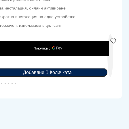
за инсталация, онлайн активиране
ократна инсталация на едно устройство
гоезичен, използваем в цял свят
Добавяне В Количката