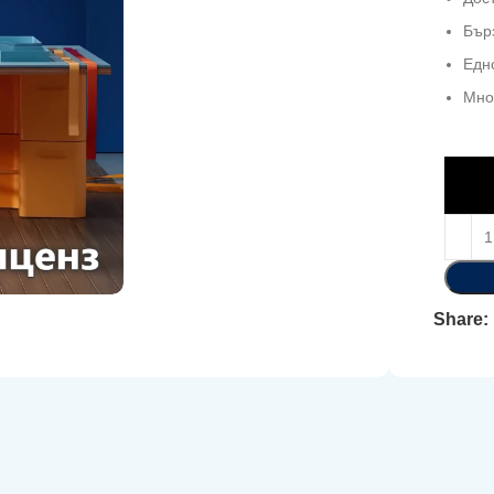
Бър
Едн
Мно
Share: