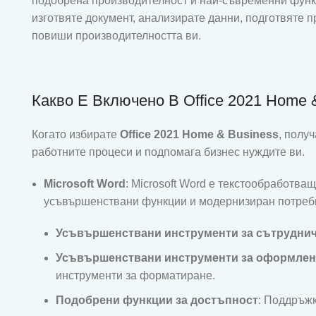
подобрена производителност и най-съвременни функц
изготвяте документ, анализирате данни, подготвяте 
повиши производителността ви.
Какво Е Включено В Office 2021 Home 
Когато избирате
Office 2021 Home & Business
, полу
работните процеси и подпомага бизнес нуждите ви.
Microsoft Word
: Microsoft Word е текстообработва
усъвършенствани функции и модернизиран потреб
Усъвършенствани инструменти за сътрудни
Усъвършенствани инструменти за оформлен
инструменти за форматиране.
Подобрени функции за достъпност
: Поддръжк