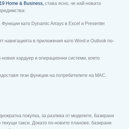
019 Home & Business,
става ясно, че най-новата
предимства:
 Функции като Dynamic Arrays в Excel и Presenter
т навигацията в приложения като Word и Outlook по-
ай-новия хардуер и операционни системи, което
предоставя тези функции на потребителите на MAC.
еднократна покупка, за разлика от моделите, базирани
з текущи такси. Докато по-новите планове, базирани