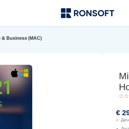
e & Business (MAC)
Mi
Ho
€
29
Диг
Дос