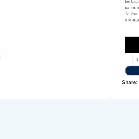
🖼️ Ек
качест
💡 Иде
агенц
Share: