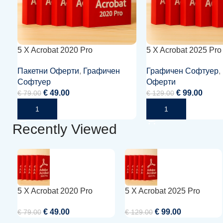
5 X Acrobat 2020 Pro
5 X Acrobat 2025 Pro
Пакетни Оферти
,
Графичен
Графичен Софтуер
,
Софтуер
Оферти
€
49.00
€
99.00
€
79.00
€
129.00
Добавяне В Количката
Добавяне В Количката
Recently Viewed
5 X Acrobat 2020 Pro
5 X Acrobat 2025 Pro
€
49.00
€
99.00
€
79.00
€
129.00