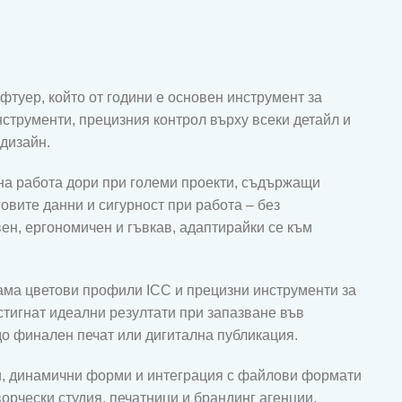
офтуер, който от години е основен инструмент за
струменти, прецизния контрол върху всеки детайл и
 дизайн.
вна работа дори при големи проекти, съдържащи
овите данни и сигурност при работа – без
ен, ергономичен и гъвкав, адаптирайки се към
гама цветови профили ICC и прецизни инструменти за
стигнат идеални резултати при запазване във
 до финален печат или дигитална публикация.
и, динамични форми и интеграция с файлови формати
ворчески студия, печатници и брандинг агенции.