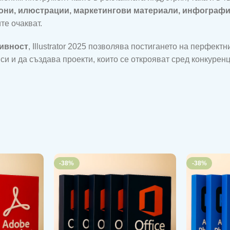
кони, илюстрации, маркетингови материали, инфографи
те очакват.
ивност
, Illustrator 2025 позволява постигането на перфект
си и да създава проекти, които се открояват сред конкурен
-38%
-38%