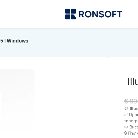
025 I Windows
Il
€
99
🎨
Illu
✅ Про
типог
⚙️ Вис
🔒 Пъл