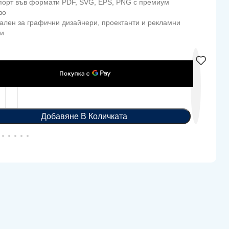
спорт във формати PDF, SVG, EPS, PNG с премиум
во
ален за графични дизайнери, проектанти и рекламни
ии
Добавяне В Количката