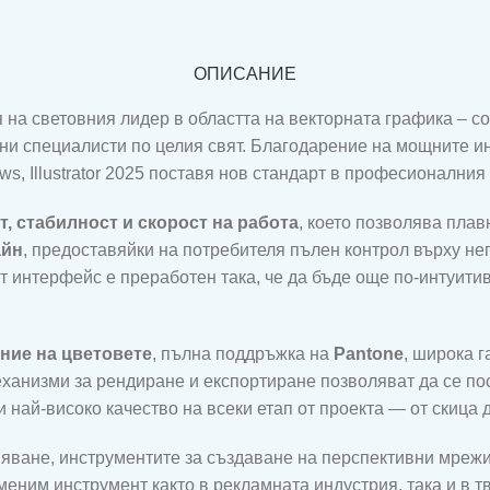
ОПИСАНИЕ
ия на световния лидер в областта на векторната графика – с
ни специалисти по целия свят. Благодарение на мощните ин
, Illustrator 2025 поставя нов стандарт в професионалния
, стабилност и скорост на работа
, което позволява пла
айн
, предоставяйки на потребителя пълен контрол върху нег
т интерфейс е преработен така, че да бъде още по-интуитив
ние на цветовете
, пълна поддръжка на
Pantone
, широка 
еханизми за рендиране и експортиране позволяват да се по
и най-високо качество на всеки етап от проекта — от скица
няване, инструментите за създаване на перспективни мреж
аменим инструмент както в рекламната индустрия, така и в т