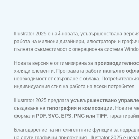
Illustrator 2025 е най-новата, усъвършенствана верс
работа на милиони дизайнери, илюстратори и графич
пълната съвместимост с операционна система Windows
Новата версия е оптимизирана за
производителност
хиляди елементи. Програмата работи
напълно офл
необходимост от свързване с облака. Потребителския
индивидуалния стил на работа на всеки потребител.
Illustrator 2025 предлага
усъвършенствано управле
създаване на
типография и композиции
. Новите м
формати
PDF, SVG, EPS, PNG или TIFF
, гарантирайк
Благодарение на интелигентните функции за подрав
на други графични приложения, Illustrator 2025 е нез