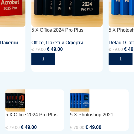
5 X Office 2024 Pro Plus
5 X Photos
Пакетни
Office
,
Пакетни Оферти
Default Cat
€
49.00
€
49
€
79.00
€
79.00
Добавяне В Количката
Добавяне В
5 X Office 2024 Pro Plus
5 X Photoshop 2021
€
49.00
€
49.00
€
79.00
€
79.00