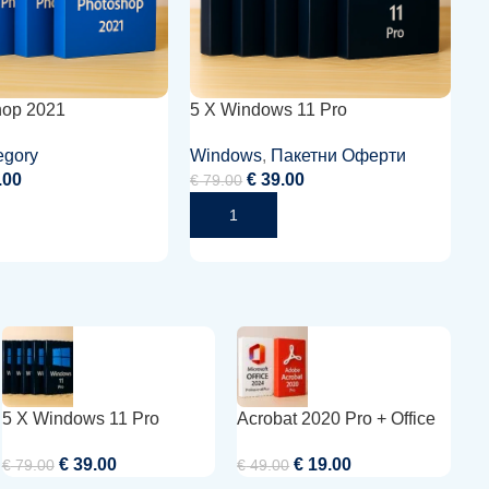
hop 2021
5 X Windows 11 Pro
Ac
P
egory
Windows
,
Пакетни Оферти
Of
.00
€
39.00
П
€
79.00
€
 Количката
Добавяне В Количката
5 X Windows 11 Pro
Acrobat 2020 Pro + Office
A
2024 Pro Plus | Windows
P
€
39.00
€
19.00
€
79.00
€
49.00
€