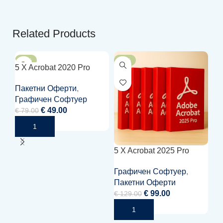
Related Products
-38%
-23%
-
5 X Acrobat 2020 Pro
Пакетни Оферти
,
Графичен Софтуер
€
49.00
€
79.00
5 X Acrobat 2025 Pro
5 
Графичен Софтуер
,
Of
Пакетни Оферти
€
7
€
99.00
€
129.00