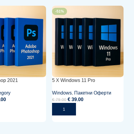
-51%
hop 2021
5 X Windows 11 Pro
Ac
P
egory
Windows
,
Пакетни Оферти
Of
.00
€
39.00
П
€
79.00
€
 Количката
Добавяне В Количката