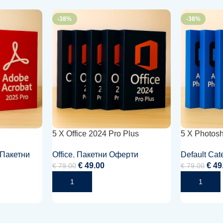
-38%
-38%
5 X Office 2024 Pro Plus
5 X Photos
Пакетни
Office
,
Пакетни Оферти
Default Cat
€
49.00
€
49
€
79.00
€
79.00
Добавяне В Количката
Добавяне В