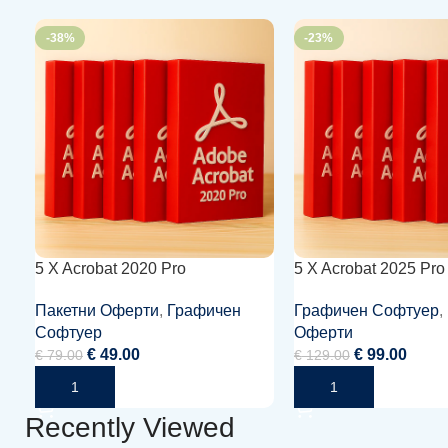
-38%
-23%
5 X Acrobat 2020 Pro
5 X Acrobat 2025 Pro
Пакетни Оферти
,
Графичен
Графичен Софтуер
,
Софтуер
Оферти
€
49.00
€
99.00
€
79.00
€
129.00
Добавяне В Количката
Добавяне В Количката
Recently Viewed