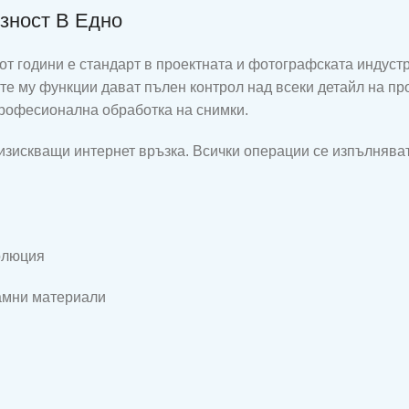
зност В Едно
от години е стандарт в проектната и фотографската индус
те му функции дават пълен контрол над всеки детайл на пр
професионална обработка на снимки.
изискващи интернет връзка. Всички операции се изпълняват
олюция
ламни материали