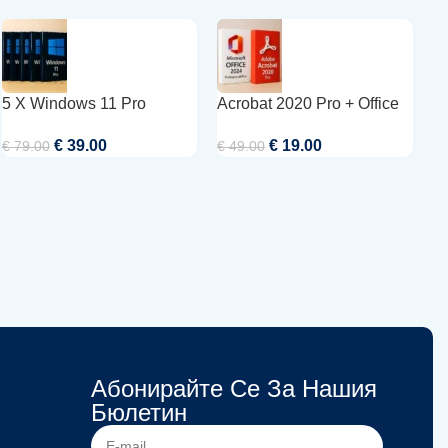
5 X Windows 11 Pro
Acrobat 2020 Pro + Office
A
2024 Pro Plus | Windows
P
€
39.00
€
19.00
€
79.00
€
49.00
€
Абонирайте Се За Нашия
Бюлетин