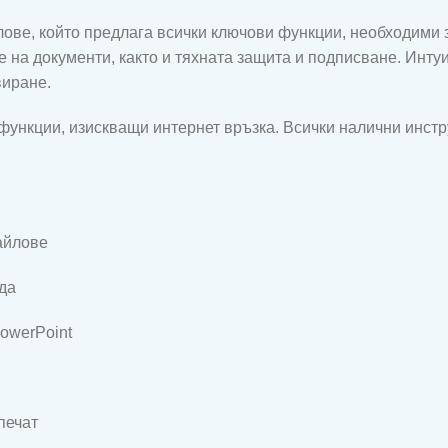
йлове, който предлага всички ключови функции, необходими
е на документи, както и тяхната защита и подписване. Инт
виране.
 функции, изискващи интернет връзка. Всички налични инст
айлове
да
owerPoint
печат