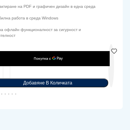
актиране на PDF и графичен дизайн в една среда
билна работа в среда Windows
на офлайн функционалност за сигурност и
ителност
Добавяне В Количката