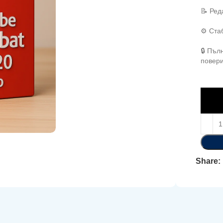
📝 Ред
⚙️ Ста
🔒 Пъл
повер
Share: