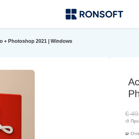
ro + Photoshop 2021 | Windows
Ac
Ph
€
49
🎨 Про
🧩 Отл