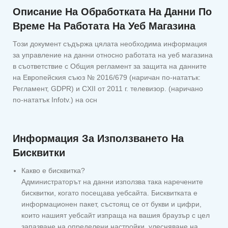
Описание На Обработката На Данни По
Време На Работата На Уеб Магазина
Този документ съдържа цялата необходима информация
за управление на данни относно работата на уеб магазина
в съответствие с Общия регламент за защита на данните
на Европейския съюз № 2016/679 (наричан по-нататък:
Регламент, GDPR) и CXII от 2011 г. телевизор. (наричано
по-нататък Infotv.) на осн
Информация За Използването На
Бисквитки
Какво е бисквитка?
Администраторът на данни използва така наречените
бисквитки, когато посещава уебсайта. Бисквитката е
информационен пакет, състоящ се от букви и цифри,
които нашият уебсайт изпраща на вашия браузър с цел
запазване на определени настройки, улесняване на