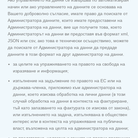
Ако управлението на данни се извършва по автоматизиран
начин или ако управлението на данните се основава на
Вашето доброволно съгласие, имате право да поискате от
Администратора данните, които имате предоставени на
Администратора на данни, вие ще получите това, което
Администраторът на данни ви предоставя във формат xml,
JSON или csv, ако това е технически осъществимо, можете
да поискате от Администратора на данни да предаде
данните в този формат на друг администратор на данни.
за целите на упражняването на правото на свобода на
изразяване и информация;
изпълнение на задължение по правото на ЕС или на
държава-членка, приложимо към администратора на
данни, което изисква обработка на лични данни (в този
случай обработка на данни в контекста на фактуриране,
тъй като запазването на фактурата се изисква от закона),
или изпълнението на задача, изпълнявана в обществен
интерес или в контекста на упражняване на публична
власт, възложена на целта на администратора на данни;