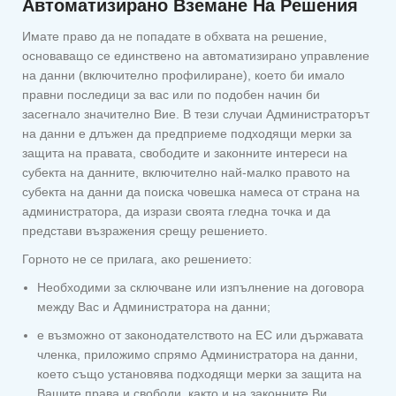
Автоматизирано Вземане На Решения
Имате право да не попадате в обхвата на решение,
основаващо се единствено на автоматизирано управление
на данни (включително профилиране), което би имало
правни последици за вас или по подобен начин би
засегнало значително Вие. В тези случаи Администраторът
на данни е длъжен да предприеме подходящи мерки за
защита на правата, свободите и законните интереси на
субекта на данните, включително най-малко правото на
субекта на данни да поиска човешка намеса от страна на
администратора, да изрази своята гледна точка и да
представи възражения срещу решението.
Горното не се прилага, ако решението:
Необходими за сключване или изпълнение на договора
между Вас и Администратора на данни;
е възможно от законодателството на ЕС или държавата
членка, приложимо спрямо Администратора на данни,
което също установява подходящи мерки за защита на
Вашите права и свободи, както и на законните Ви