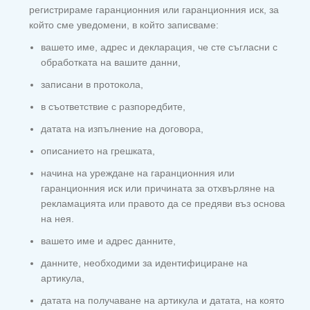
регистрираме гаранционния или гаранционния иск, за
който сме уведомени, в който записваме:
вашето име, адрес и декларация, че сте съгласни с
обработката на вашите данни,
записани в протокола,
в съответствие с разпоредбите,
датата на изпълнение на договора,
описанието на грешката,
начина на уреждане на гаранционния или
гаранционния иск или причината за отхвърляне на
рекламацията или правото да се предяви въз основа
на нея.
вашето име и адрес данните,
данните, необходими за идентифициране на
артикула,
датата на получаване на артикула и датата, на която