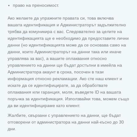
право на преносимост.
Ако желаете да упражните правата си, това включва
вашата идентификация и Администраторът задължително
трябва да комуникира с вас. Следователно за целите на
идентификацията ще е необходимо да предоставите лични
данни (но идентификацията може да се основава само на
данни, които Администраторът на данни така или иначе
управлява за вас), а вашите оплаквания относно
управлението на данни ще бъдат достъпни в имейла на
Администратора акаунт в срока, посочен в тази
информация относно рекламации. Ако сте наш клиент и
искате да се идентифицирате, за да обработвате
оплаквания или гаранция, моля, въведете ID на вашата
поръчка за идентификация. Използвайки това, можем също
да ви идентифицираме като клиент.
Жалбите, свързани с управлението на данни, ще бъдат
отговорени от администратора на данни най-късно до 30
дни.