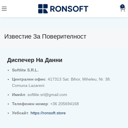
0
Известие За Поверителност
Диспечер На Данни
Softlite S.R.L.
Централен офис
: 417313 Sat. Bihor, Miheleu, Nr. 38.
Comuna Lazareni
Имейл
: softlite.srl@gmail.com
Телефонен номер
: +36 205694168
Уебсайт
:
https://ronsoft.store