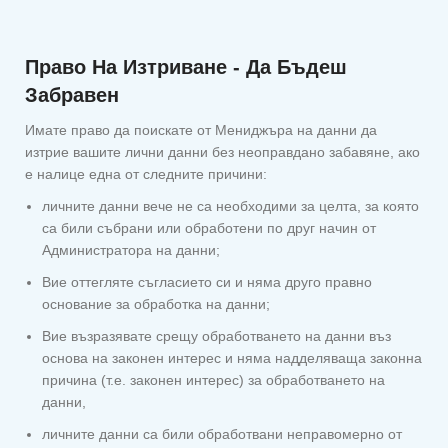
Право На Изтриване - Да Бъдеш
Забравен
Имате право да поискате от Мениджъра на данни да
изтрие вашите лични данни без неоправдано забавяне, ако
е налице една от следните причини:
личните данни вече не са необходими за целта, за която
са били събрани или обработени по друг начин от
Администратора на данни;
Вие оттегляте съгласието си и няма друго правно
основание за обработка на данни;
Вие възразявате срещу обработването на данни въз
основа на законен интерес и няма надделяваща законна
причина (т.е. законен интерес) за обработването на
данни,
личните данни са били обработвани неправомерно от