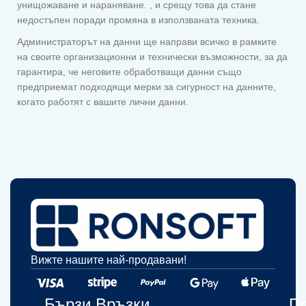
унищожаване и нараняване. , и срещу това да стане
недостъпен поради промяна в използваната техника.
Администраторът на данни ще направи всичко в рамките
на своите организационни и технически възможности, за да
гарантира, че неговите обработващи данни също
предприемат подходящи мерки за сигурност на данните,
когато работят с вашите лични данни.
Вижте нашите най-продавани!​
Бързи Връзки
П