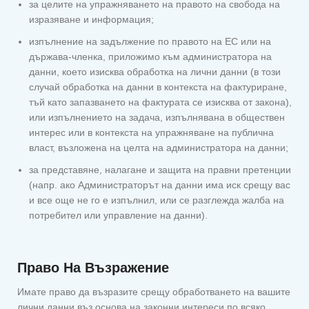
за целите на упражняването на правото на свобода на
изразяване и информация;
изпълнение на задължение по правото на ЕС или на
държава-членка, приложимо към администратора на
данни, което изисква обработка на лични данни (в този
случай обработка на данни в контекста на фактуриране,
тъй като запазването на фактурата се изисква от закона),
или изпълнението на задача, изпълнявана в обществен
интерес или в контекста на упражняване на публична
власт, възложена на целта на администратора на данни;
за представяне, налагане и защита на правни претенции
(напр. ако Администраторът на данни има иск срещу вас
и все още не го е изпълнил, или се разглежда жалба на
потребител или управление на данни).
Право На Възражение
Имате право да възразите срещу обработването на вашите
лични данни въз основа на законни интереси по всяко