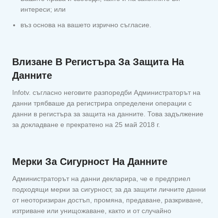
интереси; или
въз основа на вашето изрично съгласие.
Влизане В Регистъра За Защита На
Данните
Infotv. съгласно неговите разпоредби Администраторът на
данни трябваше да регистрира определени операции с
данни в регистъра за защита на данните. Това задължение
за докладване е прекратено на 25 май 2018 г.
Мерки За Сигурност На Данните
Администраторът на данни декларира, че е предприел
подходящи мерки за сигурност, за да защити личните данни
от неоторизиран достъп, промяна, предаване, разкриване,
изтриване или унищожаване, както и от случайно