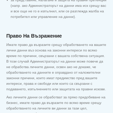
за представяне, налагане и защита на правни претенции
(напр. ако Администраторът на данни има иск срещу вас
и все още не го е изпълнил, или се разглежда жалба на
потребител или управление на данни).
Право На Възражение
Имате право да възразите срещу обработването на вашите
лични данни въз основа на законни интереси по всяко
време по причини, свързани с вашата собствена ситуация.
В този случай Администраторът на данни може повече да
не обработва личните данни, освен ако не докаже, че
обработването на данните е оправдано от наложителни
законни причини, които имат предимство пред вашите
интереси, права и свободи или които са свързани с
подаването, изпълнението или защитата на правни искове.
Ако личните данни се обработват за пряко придобиване на
бизнес, имате право да възразите по всяко време срещу
обработването на личните ви данни за тази цел,