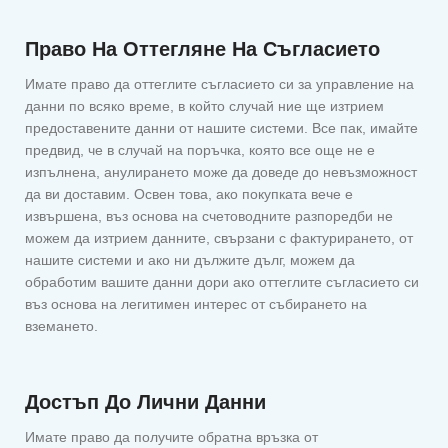
Право На Оттегляне На Съгласието
Имате право да оттеглите съгласието си за управление на
данни по всяко време, в който случай ние ще изтрием
предоставените данни от нашите системи. Все пак, имайте
предвид, че в случай на поръчка, която все още не е
изпълнена, анулирането може да доведе до невъзможност
да ви доставим. Освен това, ако покупката вече е
извършена, въз основа на счетоводните разпоредби не
можем да изтрием данните, свързани с фактурирането, от
нашите системи и ако ни дължите дълг, можем да
обработим вашите данни дори ако оттеглите съгласието си
въз основа на легитимен интерес от събирането на
вземането.
Достъп До Лични Данни
Имате право да получите обратна връзка от